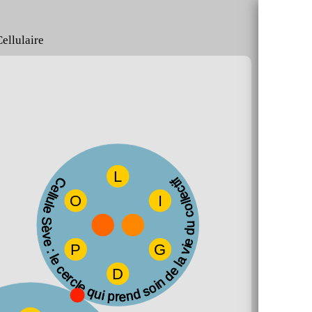
Cellulaire
L
Cellule Sève : le cercle qui prend soin de la vie du collectif
O
I
P
G
D