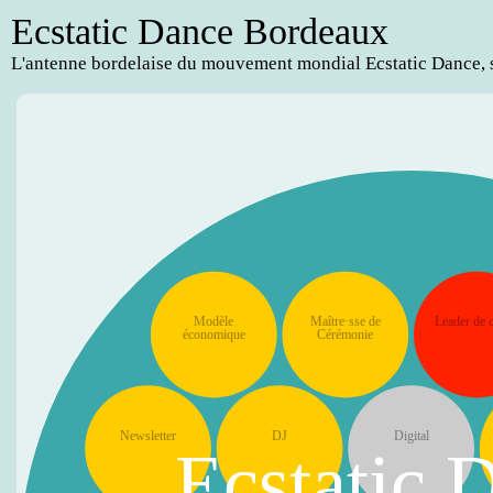
Ecstatic Dance Bordeaux
L'antenne bordelaise du mouvement mondial Ecstatic Dance, s
Modèle
Maître·sse de
Leader de c
économique
Cérémonie
Newsletter
DJ
Digital
Ecstatic 