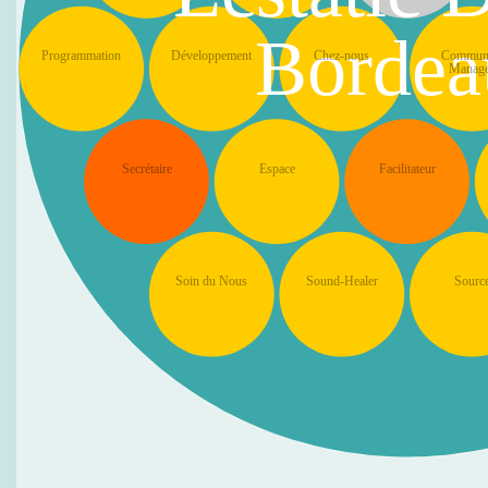
Bordea
Programmation
Développement
Chez-nous
Commun
Manag
Secrétaire
Espace
Facilitateur
Soin du Nous
Sound-Healer
Sourc