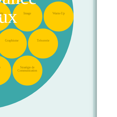
ux
ity
Image
Warm-Up
er
Graphisme
Trésorerie
e
Stratégie de
Communication