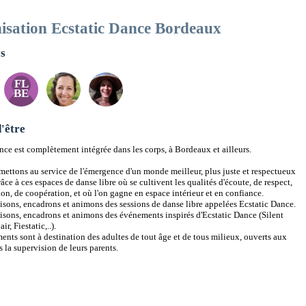
Ecstatic Dance Bordeaux
isation Ecstatic Dance Bordeaux
L'antenne bordelaise du mouvement mondial Ecstatic Dance,
s
sessions de danse libre sur la vague musicale d'un DJ
Modèle
Maître·sse de
Leader de cercle
économique
Cérémonie
FB
FL
Newsletter
DJ
Digital
L'Alchimiste
Ecstatic Dance
BE
Bordeaux
Programmation
Développement
Chez-nous
Community
Image
Warm-Up
Manager
'être
Secrétaire
Espace
Facilitateur
Graphisme
Trésorerie
nce est complètement intégrée dans les corps, à Bordeaux et ailleurs.
ettons au service de l'émergence d'un monde meilleur, plus juste et respectueux
Soin du Nous
Sound-Healer
Source
Stratégie de
Communication
râce à ces espaces de danse libre où se cultivent les qualités d'écoute, de respect,
ion, de coopération, et où l'on gagne en espace intérieur et en confiance.
sons, encadrons et animons des sessions de danse libre appelées Ecstatic Dance.
sons, encadrons et animons des événements inspirés d'Ecstatic Dance (Silent
ir, Fiestatic,..).
nts sont à destination des adultes de tout âge et de tous milieux, ouverts aux
s la supervision de leurs parents.