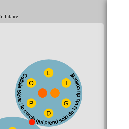
Cellulaire
L
Cellule Sève : le cercle qui prend soin de la vie du collectif
O
I
P
G
D